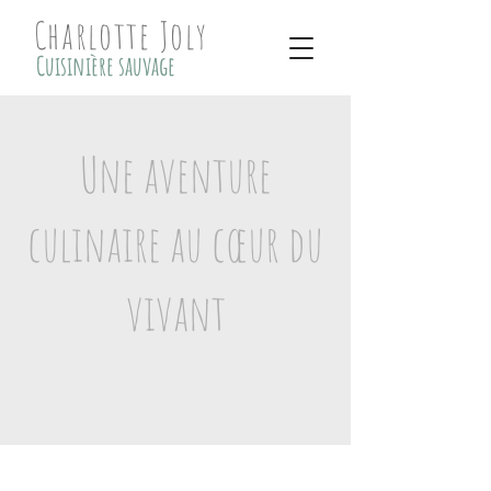
Charlotte Joly
Cuisinière sauvage
Une aventure
culinaire au cœur du
vivant